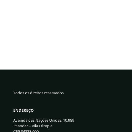
Todos os direitos reservados
ENDEREÇO
Avenida das Nações Unidas, 10.989
3º andar – Vila Olimpia
CEP 04578-000